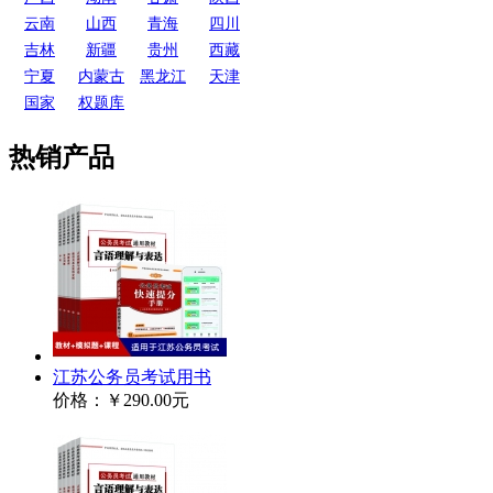
云南
山西
青海
四川
吉林
新疆
贵州
西藏
宁夏
内蒙古
黑龙江
天津
国家
权题库
热销产品
江苏公务员考试用书
价格：
￥290.00元