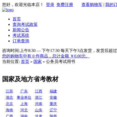
您好，欢迎光临本店！
登录
免费注册
查看购物车
|
我的
首页
查询考试政策
新闻公告
考试系统
订单查询
咨询时间:上午8:30 — 下午17:30 每天下午3点发货，发
您的购物车中有 0 件商品，总计金额 ￥0.00元。
当前位置:
首页
国家
公务员考试用书
>
>
国家及地方省考教材
江苏
广东
江西
福建
湖北
事业单位
浙江
安徽
北京
上海
河南
重庆
海南
河北
山东
辽宁
广西
湖南
甘肃
陕西